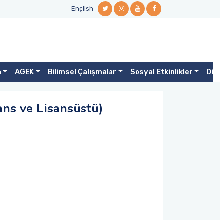
English
a
AGEK
Bilimsel Çalışmalar
Sosyal Etkinlikler
Diğ
ans ve Lisansüstü)