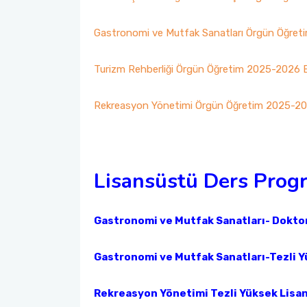
Görev Andımız
Akademik Çalışmalar Kataloğu
Öğrenci İşleri Formları
Yurtdışı Bursları
Gastronomi ve Mutfak Sanatları Örgün Öğre
Stratejik Plan
Yatay Geçiş
Diğer Fırsatlar
Turizm Rehberliği Örgün Öğretim 2025-2026 
Birim İç Değerlendime Raporu
Değişim Öğrencileri Dilekçeleri
Rekreasyon Yönetimi Örgün Öğretim 2025-20
Organizasyon Şeması
Mezunlarımız
Komisyon ve Kurullar
Ek Bilgiler
Lisansüstü Ders Prog
Komite ve Ekipler
ÇAP - Yandal
Gastronomi ve Mutfak Sanatları- Doktor
Gastronomi ve Mutfak Sanatları-Tezli Y
Rekreasyon Yönetimi Tezli Yüksek Lisan