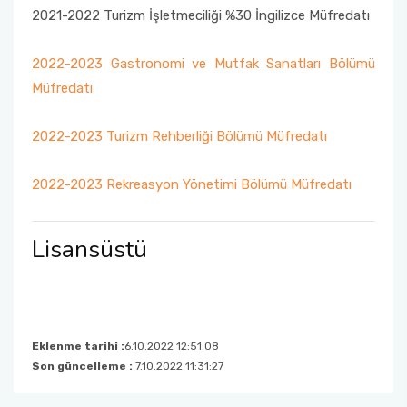
2021-2022 Turizm İşletmeciliği %30 İngilizce Müfredatı
Görev Andımız
Akademik Çalışmalar Kataloğu
Öğrenci İşleri Formları
Yurtdışı Bursları
2022-2023 Gastronomi ve Mutfak Sanatları Bölümü
Stratejik Plan
Yatay Geçiş
Diğer Fırsatlar
Müfredatı
Birim İç Değerlendime Raporu
Değişim Öğrencileri Dilekçeleri
2022-2023 Turizm Rehberliği Bölümü Müfredatı
Organizasyon Şeması
Mezunlarımız
2022-2023 Rekreasyon Yönetimi Bölümü Müfredatı
Komisyon ve Kurullar
Ek Bilgiler
Lisansüstü
Komite ve Ekipler
ÇAP - Yandal
Eklenme tarihi :
6.10.2022 12:51:08
Son güncelleme :
7.10.2022 11:31:27