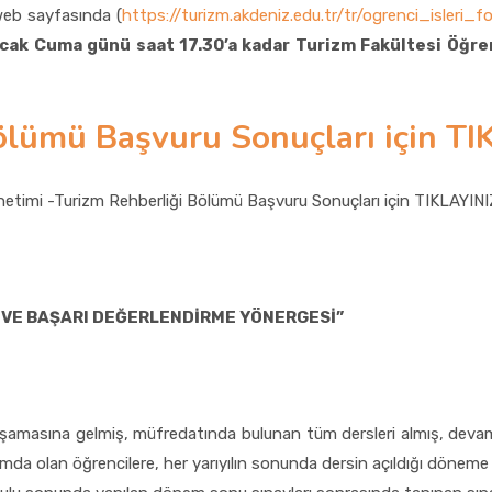
eb sayfasında (
https://turizm.akdeniz.edu.tr/tr/ogrenci_isleri_f
cak Cuma günü saat 17.30’a kadar Turizm Fakültesi Öğren
ölümü Başvuru Sonuçları için TIK
timi -Turizm Rehberliği Bölümü Başvuru Sonuçları için TIKLAYINIZ
V VE BAŞARI DEĞERLENDİRME YÖNERGESİ”
şamasına gelmiş, müfredatında bulunan tüm dersleri almış, devam
umda olan öğrencilere, her yarıyılın sonunda dersin açıldığı döneme