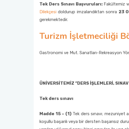
Tek Ders Sınavı Başvuruları:
Fakültemiz w
Görev Andımız
Akademik Çalışmalar Kataloğu
Öğrenci İşleri Formları
Yurtdışı Bursları
Dilekçesi
doldurup imzalandıktan sonra
23 O
gerekmektedir.
Stratejik Plan
Yatay Geçiş
Diğer Fırsatlar
Turizm İşletmeciliği B
Birim İç Değerlendime Raporu
Değişim Öğrencileri Dilekçeleri
Gastronomi ve Mut. Sanatları-Rekreasyon Yöne
Organizasyon Şeması
Mezunlarımız
Komisyon ve Kurullar
Ek Bilgiler
ÜNİVERSİTEMİZ “DERS İŞLEMLERİ, SINA
Komite ve Ekipler
ÇAP - Yandal
Tek ders sınavı
Madde 15 – (1)
Tek ders sınavı; mezuniyet a
koşullu başarılı veya bir dersten başarısız dur