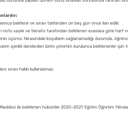
az okulu sonunda yapılan dönem sonu sınavları sonrasında tanınan sına
unlardır:
rınca belirlenir ve sınav tarihinden on beş gün önce ilan edilir.
notu sayılır ve Senato tarafından belirlenen esaslara göre harf no
nin üçüncü fıkrasındaki koşulların sağlanamadığı durumda, öğrencin
arım içerikli derslerden birim yönetim kurulunca belirlenenler için 
ders sınav hakkı kullanılamaz.
Maddesi ile belirlenen hükümler 2020–2021 Eğitim Öğretim Yılından