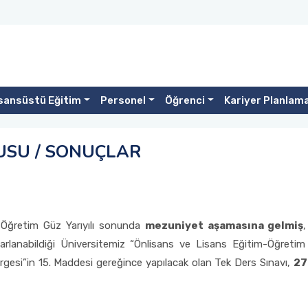
sansüstü Eğitim
Personel
Öğrenci
Kariyer Planlam
USU / SONUÇLAR
Öğretim Güz Yarıyılı sonunda
mezuniyet aşamasına gelmiş
rlanabildiği Üniversitemiz “Önlisans ve Lisans Eğitim-Öğretim
rgesi”in 15. Maddesi gereğince yapılacak olan Tek Ders Sınavı,
27