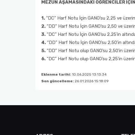
MEZUN AŞAMASINDAKİ ÖĞRENCİLER İÇİ
1.
“DC” Harf Notu İçin GANO’su 2,25 ve üzerinde
2.
“DD” Harf Notu İçin GANO’su 2,50 ve üzerinde
3.
“DC” Harf Notu İçin GANO’su 2,25’in altında 
4.
“DD” Harf Notu İçin GANO’su 2,50’in altında
5.
“DD” Harf Notu olup GANO’su 2,50’in üzerind
6.
“DC” Harf Notu olup GANO’su 2,25’in üzerind
Eklenme tarihi:
10.06.2025 13:13:34
Son güncelleme:
26.01.2026 15:18:09