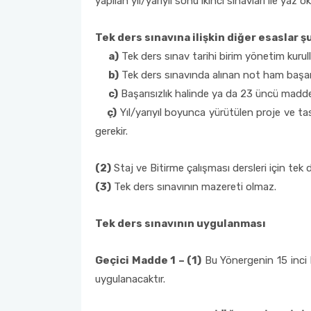
yapılan yıl/yarıyıl sonu ikinci sınavları ile y
Tek ders sınavına ilişkin diğer esaslar ş
a)
Tek ders sınav tarihi birim yönetim kurulla
b)
Tek ders sınavında alınan not ham başarı 
c)
Başarısızlık halinde ya da 23 üncü madde
ç)
Yıl/yarıyıl boyunca yürütülen proje ve tas
gerekir.
(2)
Staj ve Bitirme çalışması dersleri için tek 
(3)
Tek ders sınavının mazereti olmaz.
Tek ders sınavının uygulanması
Geçici Madde 1 – (1)
Bu Yönergenin 15 inci 
uygulanacaktır.