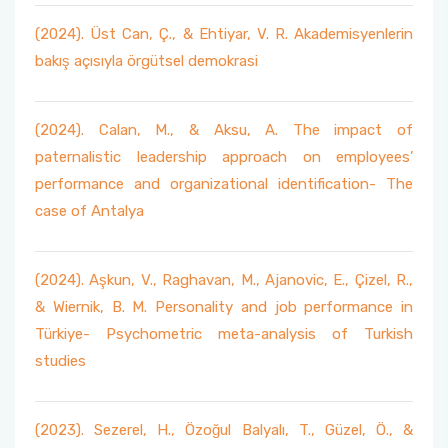
(2024). Üst Can, Ç., & Ehtiyar, V. R. Akademisyenlerin
Görev Andımız
Akademik Çalışmalar Kataloğu
Öğrenci İşleri Formları
Yurtdışı Bursları
bakış açısıyla örgütsel demokrasi
Stratejik Plan
Yatay Geçiş
Diğer Fırsatlar
(2024). Calan, M., & Aksu, A. The impact of
Birim İç Değerlendime Raporu
Değişim Öğrencileri Dilekçeleri
paternalistic leadership approach on employees’
performance and organizational identification- The
Organizasyon Şeması
Mezunlarımız
case of Antalya
Komisyon ve Kurullar
Ek Bilgiler
(2024). Aşkun, V., Raghavan, M., Ajanovic, E., Çizel, R.,
Komite ve Ekipler
ÇAP - Yandal
& Wiernik, B. M. Personality and job performance in
Türkiye- Psychometric meta-analysis of Turkish
studies
(2023). Sezerel, H., Özoğul Balyalı, T., Güzel, Ö., &