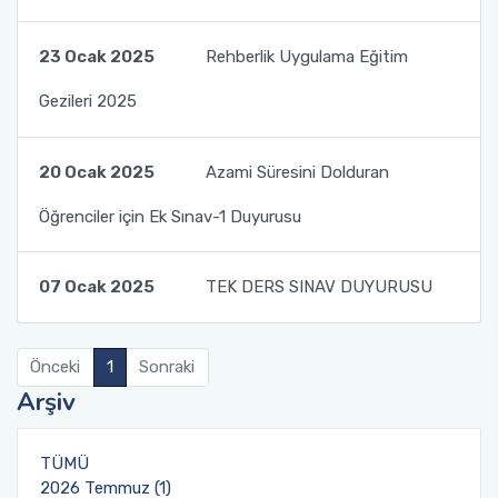
Görev Andımız
Akademik Çalışmalar Kataloğu
Öğrenci İşleri Formları
Yurtdışı Bursları
23 Ocak 2025
Rehberlik Uygulama Eğitim
Stratejik Plan
Yatay Geçiş
Diğer Fırsatlar
Gezileri 2025
Birim İç Değerlendime Raporu
Değişim Öğrencileri Dilekçeleri
20 Ocak 2025
Azami Süresini Dolduran
Organizasyon Şeması
Mezunlarımız
Öğrenciler için Ek Sınav-1 Duyurusu
Komisyon ve Kurullar
Ek Bilgiler
07 Ocak 2025
TEK DERS SINAV DUYURUSU
Komite ve Ekipler
ÇAP - Yandal
Önceki
1
Sonraki
Arşiv
TÜMÜ
2026 Temmuz (1)