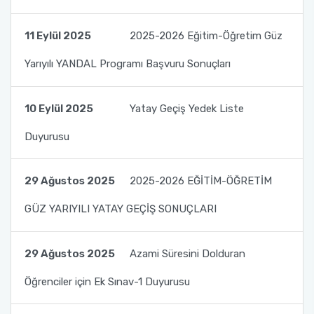
Görev Andımız
Akademik Çalışmalar Kataloğu
Öğrenci İşleri Formları
Yurtdışı Bursları
11 Eylül 2025
2025-2026 Eğitim-Öğretim Güz
Stratejik Plan
Yatay Geçiş
Diğer Fırsatlar
Yarıyılı YANDAL Programı Başvuru Sonuçları
Birim İç Değerlendime Raporu
Değişim Öğrencileri Dilekçeleri
10 Eylül 2025
Yatay Geçiş Yedek Liste
Organizasyon Şeması
Mezunlarımız
Duyurusu
Komisyon ve Kurullar
Ek Bilgiler
29 Ağustos 2025
2025-2026 EĞİTİM-ÖĞRETİM
Komite ve Ekipler
ÇAP - Yandal
GÜZ YARIYILI YATAY GEÇİŞ SONUÇLARI
29 Ağustos 2025
Azami Süresini Dolduran
Öğrenciler için Ek Sınav-1 Duyurusu